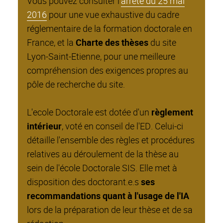
Vous pouvez consulter l’
arrêté du 25 mai
2016
pour une vue exhaustive du cadre
réglementaire de la formation doctorale en
France, et la
Charte des thèses
du site
Lyon-Saint-Etienne, pour une meilleure
compréhension des exigences propres au
pôle de recherche du site.
L'ecole Doctorale est dotée d'un
règlement
intérieur
, voté en conseil de l'ED. Celui-ci
détaille l'ensemble des règles et procédures
relatives au déroulement de la thèse au
sein de l'école Doctorale SIS. Elle met à
disposition des doctorant.e.s
ses
recommandations quant à l'usage de l'IA
lors de la préparation de leur thèse et de sa