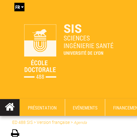
FR
PRÉSENTATION
EVÉNEMENTS
FINANCEME
ED 488 SIS
>
Version française
>
Agenda