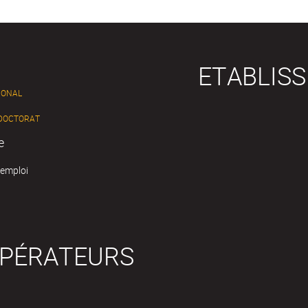
ETABLIS
IONAL
 DOCTORAT
e
'emploi
OPÉRATEURS