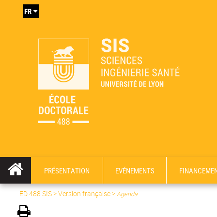
FR
PRÉSENTATION
EVÉNEMENTS
FINANCEME
ED 488 SIS
>
Version française
>
Agenda