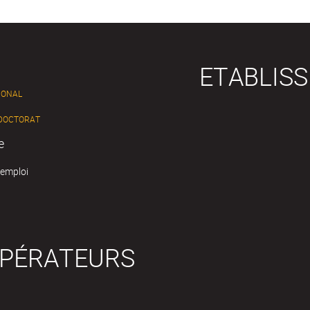
ETABLIS
IONAL
 DOCTORAT
e
'emploi
OPÉRATEURS