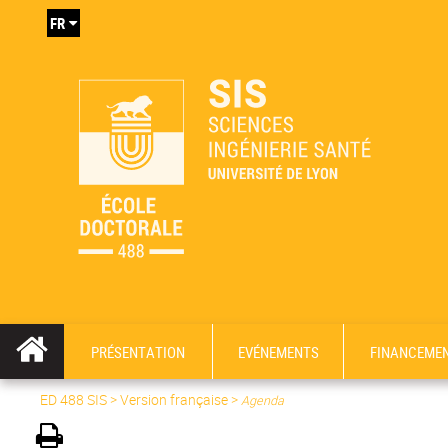
FR
PRÉSENTATION
EVÉNEMENTS
FINANCEME
ED 488 SIS
>
Version française
>
Agenda