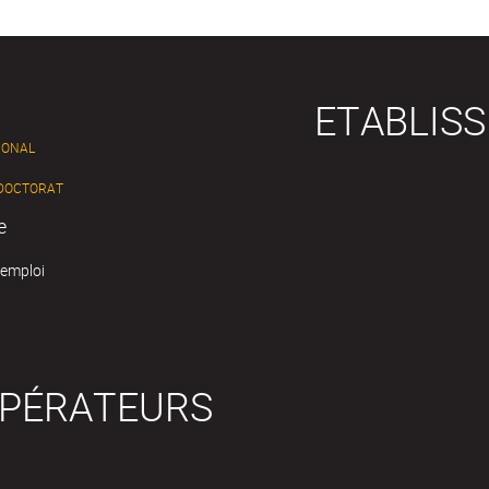
ETABLIS
IONAL
 DOCTORAT
e
'emploi
OPÉRATEURS