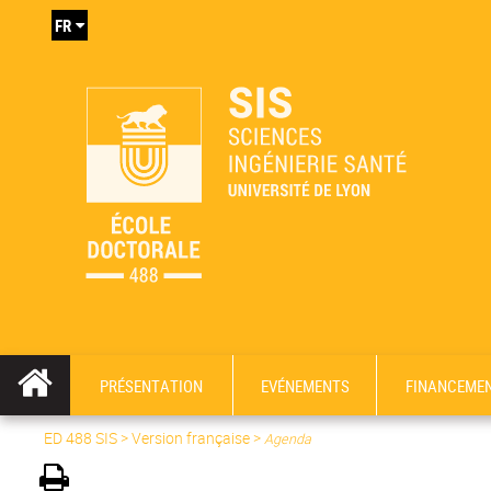
FR
PRÉSENTATION
EVÉNEMENTS
FINANCEME
ED 488 SIS
>
Version française
>
Agenda