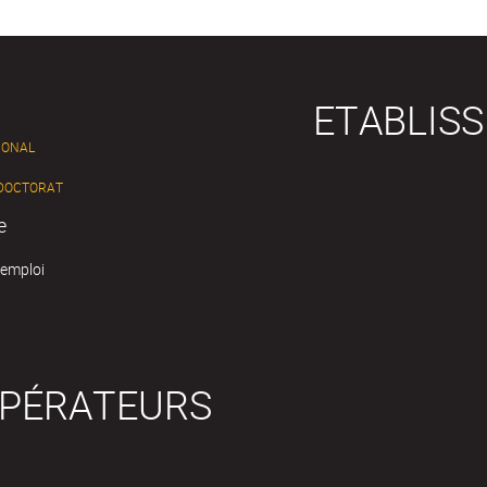
ETABLIS
IONAL
 DOCTORAT
e
'emploi
OPÉRATEURS