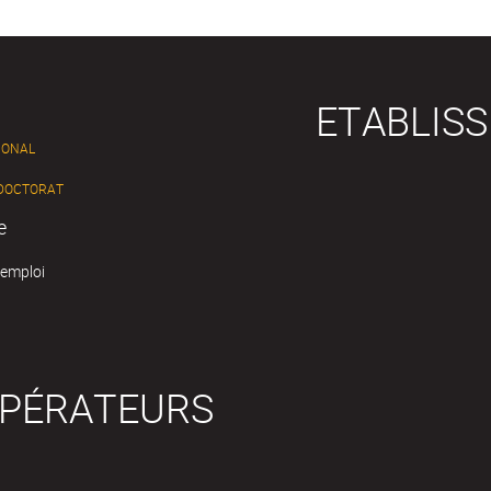
ETABLIS
IONAL
 DOCTORAT
e
'emploi
OPÉRATEURS