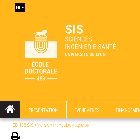
FR
PRÉSENTATION
EVÉNEMENTS
FINANCEME
ED 488 SIS
>
Version française
>
Agenda