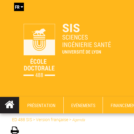
FR
PRÉSENTATION
EVÉNEMENTS
FINANCEME
ED 488 SIS
>
Version française
>
Agenda