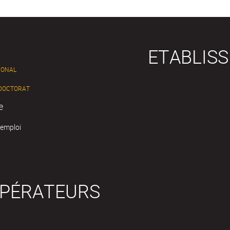
ETABLIS
IONAL
 DOCTORAT
e
'emploi
OPÉRATEURS