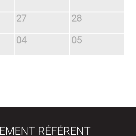
27
28
04
05
SEMENT RÉFÉRENT