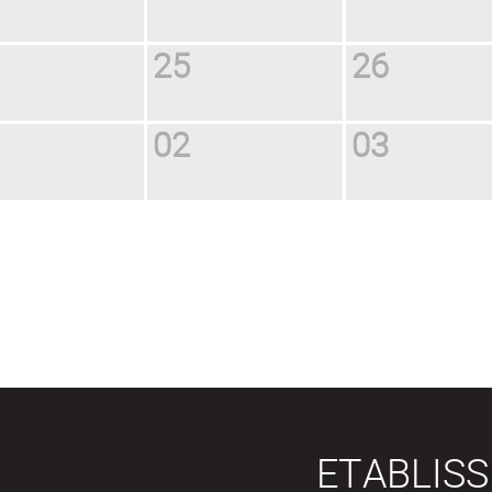
25
26
02
03
ETABLIS