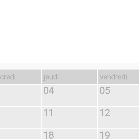
rcredi
jeudi
vendredi
04
05
11
12
18
19