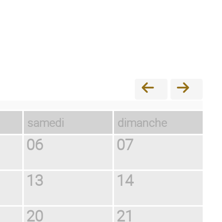
samedi
dimanche
06
07
13
14
20
21