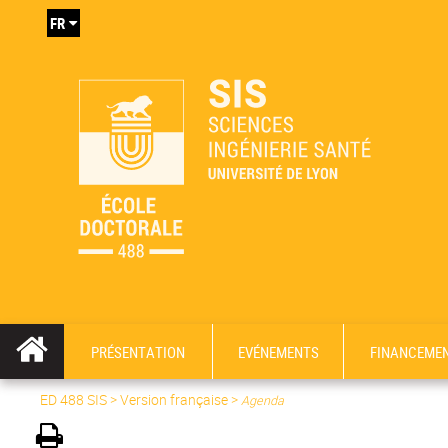
FR
PRÉSENTATION
EVÉNEMENTS
FINANCEME
ED 488 SIS
>
Version française
>
Agenda