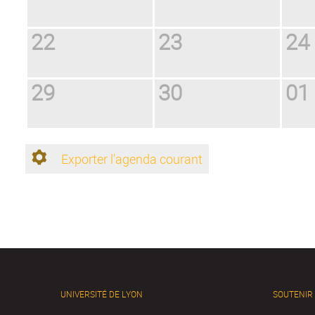
22
23
24
29
30
01
Exporter l'agenda courant
UNIVERSITÉ DE LYON
SOUTENIR