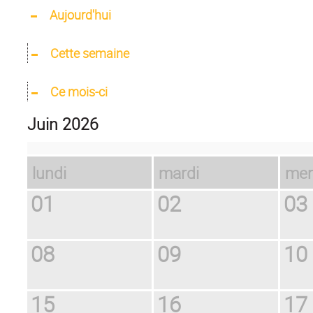
Aujourd'hui
Cette semaine
Ce mois-ci
juin 2026
lundi
mardi
me
01
02
03
08
09
10
15
16
17