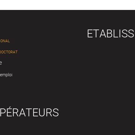
ETABLIS
IONAL
 DOCTORAT
e
'emploi
OPÉRATEURS