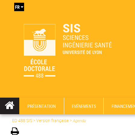
FR
PRÉSENTATION
EVÉNEMENTS
FINANCEME
ED 488 SIS
>
Version française
>
Agenda